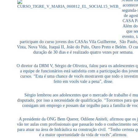
acontece
segunda-f
de agost
CASA Pau
Além do 
que se
evento, 
participam do curso jovens dos CASAs Vila Guilherme, São Paulo,
Vista, Nova Vida, Itaquá II, João do Pulo, Ouro Preto e Belém. O cu
duração de 30 dias e é realizado quatro vezes por semana.
O diretor da DRM V, Sérgio de Oliveira, falou para os adolescentes q
a equipe de funcionários está satisfeita com a participação dos jove
cursos. “Esta é uma chance de vocês mostrarem que todo o investi
feito em vocês vale a pena”, disse.
Sérgio lembrou aos adolescentes que o mercado de trabalho é mu
disputado, por isso a necessidade de qualificação. “Torcemos para qu
consigam um emprego e possam dar orgulho para a família de voc
A presidente da ONG Bem Querer, Odilene Aniteli, afirmou que os 
vão ter aulas com profissionais que passarão todo o conhecimento nec
para atuar na área de hidráulica na construção civil. “Tenho certeza q
é a maior oportunidade da vida de vocês”,afirmou.