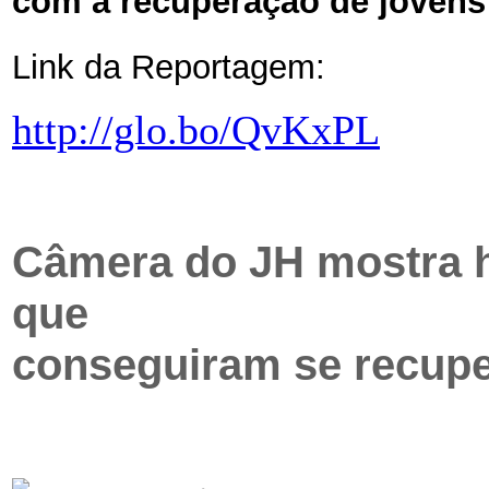
com a recuperação de jovens 
Link da Reportagem:
http://glo.bo/QvKxPL
Câmera do JH mostra hi
que
conseguiram se recupe