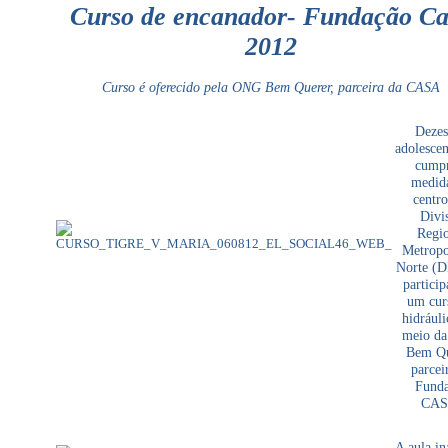
Curso de encanador- Fundação Ca
2012
Curso é oferecido pela ONG Bem Querer, parceira da CASA
Dezes
adolescen
cump
medid
centro
Divi
Regio
Metropo
Norte (
partici
um cur
hidráuli
meio d
Bem Qu
parcei
Fund
CAS
A aula in